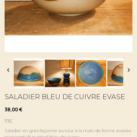


SALADIER BLEU DE CUIVRE EVASE
38,00 €
TTC
Saladier en grès façonné au tour à la main de forme évasée
recouvert d'un émail bleu de cuivre.