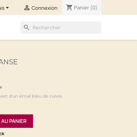
shopping_cart


Panier
(0)
is
Connexion
search
ANSE
rs
ert d'un émail bleu de cuivre
 AU PANIER
ck