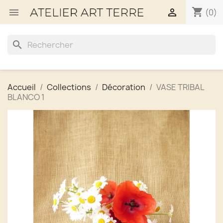
shopping_cart


(0)
search
Accueil
Collections
Décoration
VASE TRIBAL
BLANCO 1