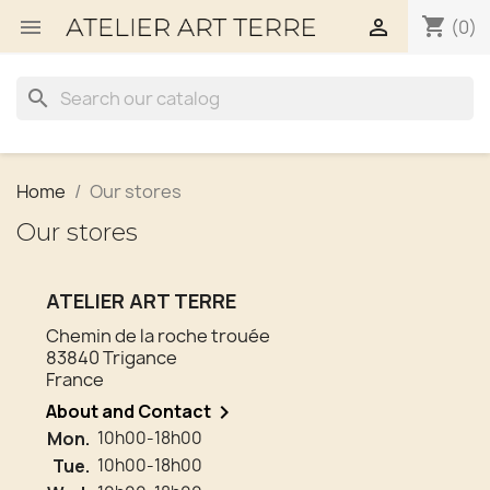
shopping_cart


(0)
search
Home
Our stores
Our stores
ATELIER ART TERRE
Chemin de la roche trouée
83840 Trigance
France
About and Contact

Mon.
10h00-18h00
Tue.
10h00-18h00